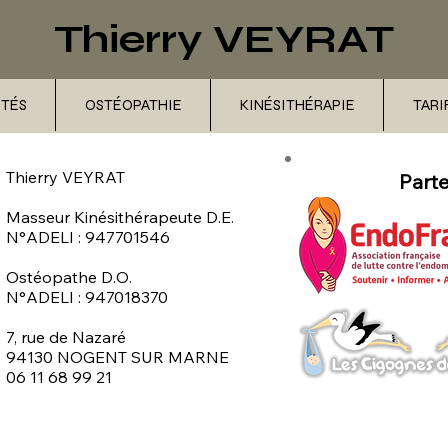
T
hierry VEYRAT
ITÉS
OSTÉOPATHIE
KINÉSITHÉRAPIE
TARI
Thierry VEYRAT
Parte
Masseur Kinésithérapeute D.E.
N°ADELI :
947701546
Ostéopathe D.O.
N°ADELI : 947018370
7, rue de Nazaré
94130 NOGENT SUR MARNE
06 11 68 99 21