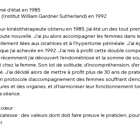
mé d'état en 1985
(Institut William Gardner Sutherland) en 1992
ur-kin
ésithérapeute obtenu en 1985, j’ai été un des tout pre
 toute nouvelle. J’ai pu alors accompagner les femmes dans 
ellement liées aux cicatrices et à l’hypertonie périnéale. J’
ue j’ai achevée en 1992.
J’ai mis à profit cette double co
lus récemment j’ai découvert l’endométriose et la somme de so
t chez la femme. Son lot de solitude, d’incompréhension, d’
 J’ai décidé alors de mettre à profit plus de 30 ans de prat
 un protocole d’accompagnement des femmes souffrant d’endom
tures et des organes, et d’harmoniser leur fonctionnement tou
la séance.
 cœur :
catesse : des valeurs dont doit faire preuve le praticien, pour
r.