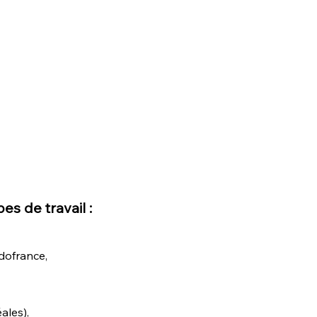
s de travail :
dofrance,
ales),