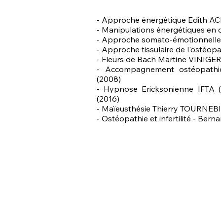
- Approche énergétique E
dith A
- Manipulations énergétiques e
- Approche somato-émotionnell
- Approche tissulaire de l'ostéop
- Fleurs de Bach Martine VINIGER
- Accompagnement ostéopat
(2008)
- Hypnose Ericksonienne IFTA (I
(2016)
- Maïeusthésie Thierry TOURNEBI
- Ostéopathie et infertilité - Ber