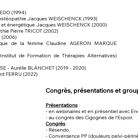
CEDO (1994)
n ostéopathie Jacques WEISCHENCK (1993)
e et énergétique Jacques WEISCHENCK (2000)
athie Pierre TRICOT (2002)
 (2006)
hique de la femme Claudine AGERON MARQUE
nstitut de Formation de Thérapies Alternatives)
SE - Aurélie BLANCHET (2019 - 2020)
nard FERRU (2022)
Congrès, présentations et groupe
Présentations
:
- en webinaires et en présentiel avec En
- au congrès des C
igognes de l’Espoir,
Congrès
:
- Résendo,
- Convergence PP (douleurs pelvi-périné