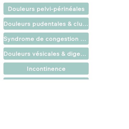
Douleurs pelvi-périnéales
Douleurs pudentales & clunéales
Syndrome de congestion pelvienne
Douleurs vésicales & digestives
Incontinence
Infertilité & accompagnement de PMA
Dyspareunies & vaginisme
Sexualité