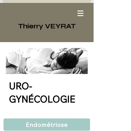
T
hierry VEYRAT
URO-
GYNÉCOLOGIE
Endométriose