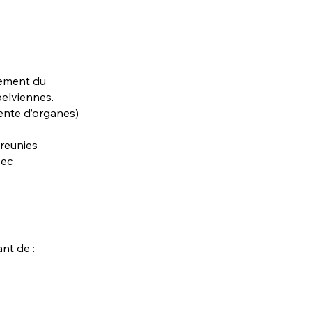
chement du
pelviennes.
ente d’organes)
areunies
vec
nt de :