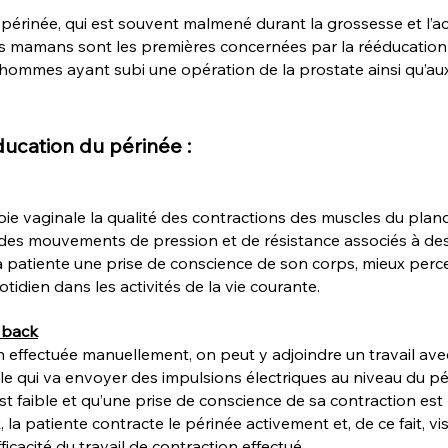
périnée, qui est souvent malmené durant la grossesse et l
unes mamans sont les premières concernées par la rééducation
 hommes ayant subi une opération de la prostate ainsi qu’a
ucation du périnée :
ie vaginale la qualité des contractions des muscles du planch
t des mouvements de pression et de résistance associés à des
la patiente une prise de conscience de son corps, mieux perc
otidien dans les activités de la vie courante.
d back
effectuée manuellement, on peut y adjoindre un travail ave
le qui va envoyer des impulsions électriques au niveau du pé
est faible et qu’une prise de conscience de sa contraction est
 la patiente contracte le périnée activement et, de ce fait, vi
ficacité du travail de contraction effectué.