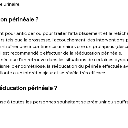
 urinaire.
ion péri
néale ?
t pour anticiper ou pour traiter l’affaiblissement et le relâ
rs tels que la grossesse, l’accouchement, des interventions 
ntraîner une incontinence urinaire voire un prolapsus (desc
 il est recommandé d’effectuer de la rééducation périnéale.
inée que l’on retrouve dans les situations de certaines dysp
nisme, d’endométriose, la rééducation du périnée effectuée a
lante a un intérêt majeur et se révèle très efficace.
ééducation périnéa
le ?
sse à toutes les personnes souhaitant se prémunir ou souffra